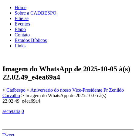
Home
Sobre a CADBESPO
Filie-se
Eventos
Etapo
Contato
Estudos Bíblicos
Links
Imagem do WhatsApp de 2025-10-05 à(s)
22.02.49_e4ea69a4
>
Cadbespo
>
Aniversario do nosso Vice-Presidente Pr Zenildo
Carvalho
>
Imagem do WhatsApp de 2025-10-05 à(s)
22.02.49_e4ea69a4
secretaria
0
Tweet